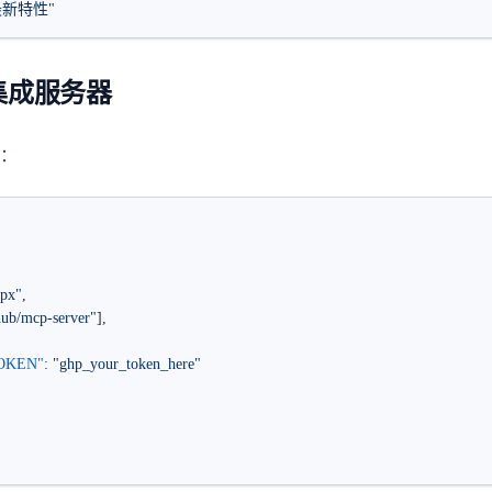
5 最新特性"
b 集成服务器
：
npx"
, 
ub/mcp-server"
],
TOKEN"
: 
"ghp_your_token_here"