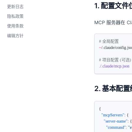
AI 编程助手在维护项目中的局
1. 配置文件
更新日志
限：为什么开荒很强、维护拉胯
隐私政策
用了这么久 Claude Code，可能
MCP 服务器在 C
使用条款
就差在这里
编辑方针
Claude Code 收费与计费模式详
# 全局配置
解（Pro / Max / 用量）
~
/.claude/config.js
Claude Code 博客｜AI 辅助编程
实践与方法论
# 项目配置 (可选)
./.claude/mcp.json
Claude Code 团队实战技巧：10
条提升开发效率的内幕秘籍
2. 基本配
{
  "mcpServers"
: {
    "server-name"
: {
      "command"
: 
"e