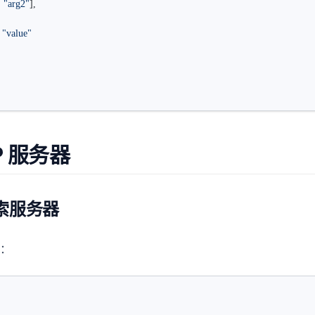
, 
"arg2"
],
 
"value"
P 服务器
 搜索服务器
：