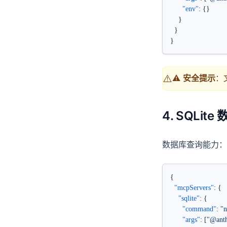
      "env"
: {}
    }
  }
}
⚠️
⚠️
安全提示
：
4. SQLit
数据库查询能力：
{
  "mcpServers"
: {
    "sqlite"
: {
      "command"
: 
"
      "args"
: [
"@anth