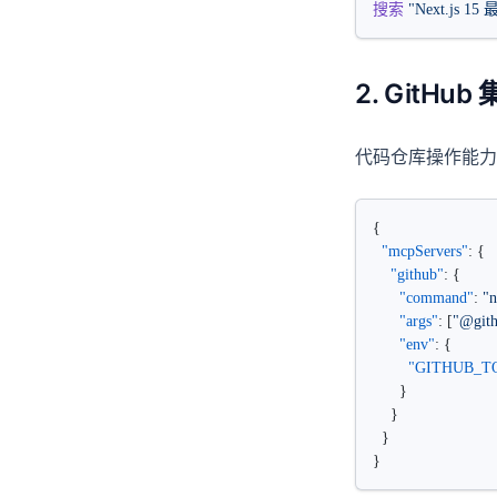
搜索
 "Next.js 1
2. GitHu
代码仓库操作能力
{
  "mcpServers"
: {
    "github"
: {
      "command"
: 
"
      "args"
: [
"@gith
      "env"
: {
        "GITHUB_
      }
    }
  }
}