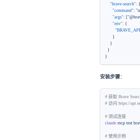
    "brave-search"
: 
      "command"
: 
"
      "args"
: [
"@brav
      "env"
: {
        "BRAVE_A
      }
    }
  }
}
安装步骤
：
# 获取 Brave Searc
# 访问 https://api.s
# 测试连接
claude
 mcp
 test
 bra
# 使用示例