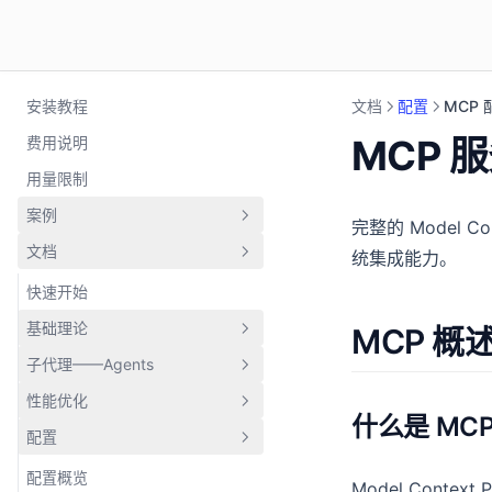
安装教程
文档
配置
MCP 
MCP 
费用说明
用量限制
案例
完整的 Model C
文档
案例总览
统集成能力。
多AI工具协作优化Chrome扩展
快速开始
基础理论
MCP 概
子代理——Agents
主线程思维
性能优化
CLAUDE.md 至上
任务子代理工具
什么是 MC
配置
计划模式
子代理实战指南
超级思考
自动计划模式
自定义子代理
上下文管理
配置概览
Model Conte