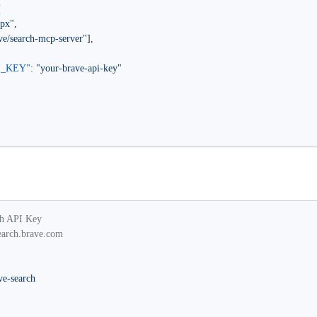
{
npx"
,
e/search-mcp-server"
],
PI_KEY"
: 
"your-brave-api-key"
h API Key
earch.brave.com
ve-search