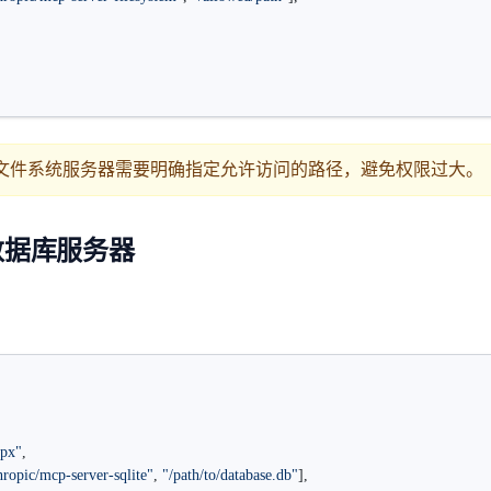
文件系统服务器需要明确指定允许访问的路径，避免权限过大。
e 数据库服务器
npx"
,
ropic/mcp-server-sqlite"
, 
"/path/to/database.db"
],