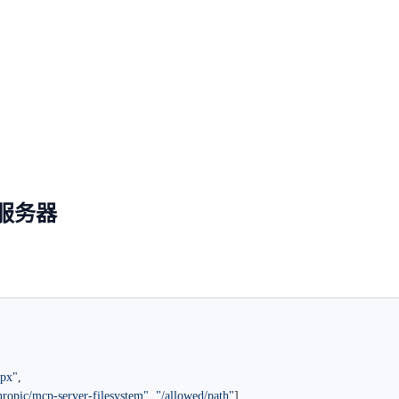
统服务器
npx"
,
ropic/mcp-server-filesystem"
, 
"/allowed/path"
],