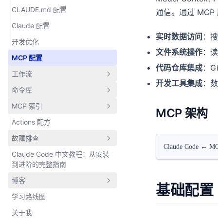
Claude Code 核心思维：从工具
Claude Code 子代理系统 - AI 团
模型选择
CLAUDE.md 配置
通信。通过 MCP 
使用者到 AI 协作者的转变
队协作模式
子代理战术
Claude 配置
实时数据访问
：搜
Claude Code 性能优化指南 - 最
开发优化
文件系统操作
：读
大化 AI 开发效率
MCP 配置
代码仓库集成
：Gi
工作流
开发工具集成
：数
命令库
工作流概览
MCP 索引
探索-计划-编码
命令库概览
MCP 架构
Actions 配方
开发工作流
代码智能重构
MCP 概览
故障排查
代码评审质量
生成测试用例
Brave 搜索
Claude Code ← MC
Claude Code 中文教程：从安装
TypeScript 渐进式迁移
故障排查概览
到进阶的完整指南
网络超时与代理配置
博客
基础配置
学习路线图
Anthropic 的 Agent 工具设计理
念：为什么你的 AI 用起来像智障
关于我