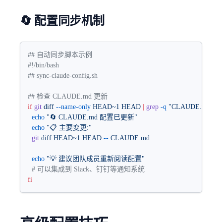
🔄 配置同步机制
## 自动同步脚本示例
#!/bin/bash
## sync-claude-config.sh
## 检查 CLAUDE.md 更新
if
 git
 diff
 --name-only
 HEAD~1
 HEAD
 |
 grep
 -q
 "CLAUDE.md"
; 
t
  echo
 "🔄 CLAUDE.md 配置已更新"
  echo
 "📋 主要变更:"
  git
 diff
 HEAD~1
 HEAD
 --
 CLAUDE.md
  echo
 "💡 建议团队成员重新阅读配置"
  # 可以集成到 Slack、钉钉等通知系统
fi